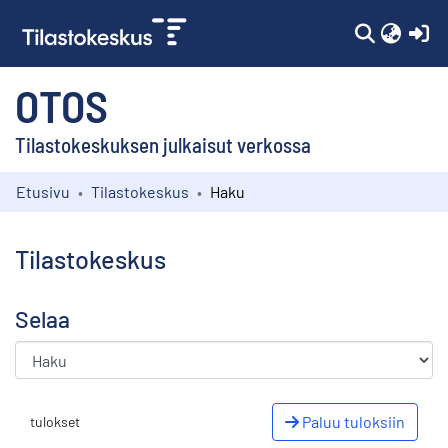
(c
OTOS
Tilastokeskuksen julkaisut verkossa
Etusivu
Tilastokeskus
Haku
Kokoelmat
Selaa
Tilastokeskus
Selaa
Paluu tuloksiin
tulokset