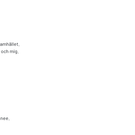
samhället.
g och mig.
enee.