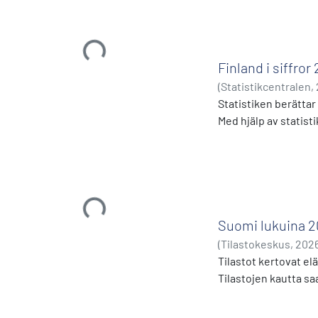
Ladataan...
Finland i siffror
(
Statistikcentralen
,
Statistiken berätta
Med hjälp av statisti
Ladataan...
Suomi lukuina 
(
Tilastokeskus
,
202
Tilastot kertovat el
Tilastojen kautta saa