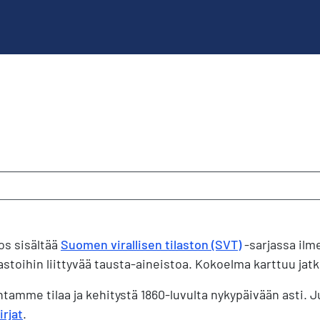
os sisältää
Suomen virallisen tilaston (SVT)
-sarjassa ilme
astoihin liittyvää tausta-aineistoa. Kokoelma karttuu jatk
untamme tilaa ja kehitystä 1860-luvulta nykypäivään asti.
irjat
.