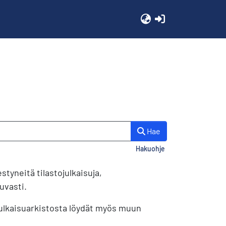
(current)
Hae
Hakuohje
styneitä tilastojulkaisuja,
uvasti.
 Julkaisuarkistosta löydät myös muun