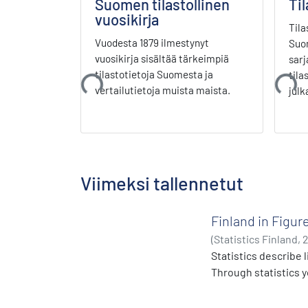
Suomen tilastollinen
Til
vuosikirja
Tila
Vuodesta 1879 ilmestynyt
Suom
Ladataan...
Ladataan
vuosikirja sisältää tärkeimpiä
sarj
tilastotietoja Suomesta ja
tila
vertailutietoja muista maista.
julk
Viimeksi tallennetut
Finland in Figur
(
Statistics Finland
,
Statistics describe 
Through statistics y