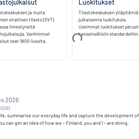
astojulkaisut
Luokitukset
stokeskuksen ja muita
Tilastokeskuksen ylläpitämiä 
en virallinen tilasto (SVT)
julkaisemia luokituksia.
...
Ladataan...
assa ilmestyneitä
Useimmat luokitukset perust
stojulkaisuja. Vanhimmat
kansainvälisiin standardeihin.
aisut ovat 1800-luvulta.
es 2026
2026
)
life, summarise our everyday life and capture the development of
ou can get an idea of how we – Finland, you and I – are doing.