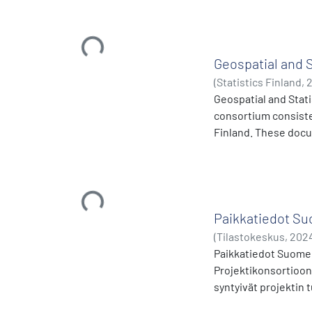
Ladataan...
Geospatial and S
(
Statistics Finland
,
Geospatial and Stati
consortium consisted
Finland. These docu
Ladataan...
Paikkatiedot Su
(
Tilastokeskus
,
202
Paikkatiedot Suomen
Projektikonsortioon
syntyivät projektin 