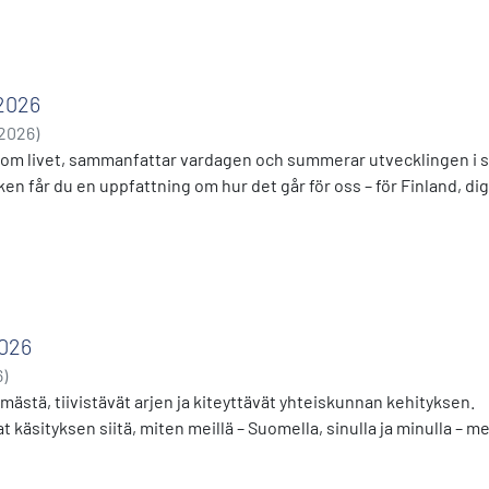
 2026
2026
)
r om livet, sammanfattar vardagen och summerar utvecklingen i 
ken får du en uppfattning om hur det går för oss – för Finland, di
2026
6
)
ämästä, tiivistävät arjen ja kiteyttävät yhteiskunnan kehityksen.
t käsityksen siitä, miten meillä – Suomella, sinulla ja minulla – m