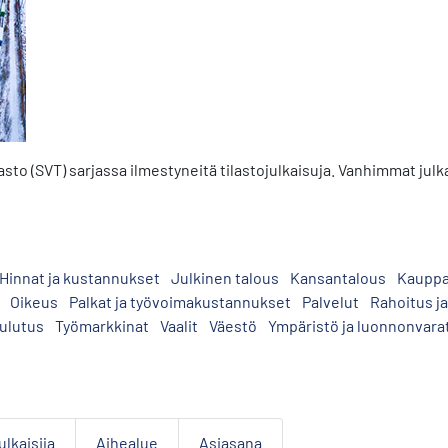
sto (SVT) sarjassa ilmestyneitä tilastojulkaisuja. Vanhimmat julkai
Hinnat ja kustannukset
Julkinen talous
Kansantalous
Kaupp
Oikeus
Palkat ja työvoimakustannukset
Palvelut
Rahoitus j
kulutus
Työmarkkinat
Vaalit
Väestö
Ympäristö ja luonnonvara
ulkaisija
Aihealue
Asiasana