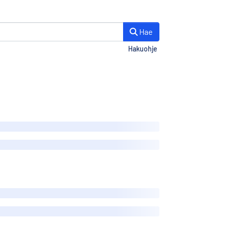
Hae
Hakuohje