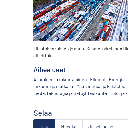
Tilastokeskuksen ja muita Suomen virallinen tila
aiheittain.
Aihealueet
Asuminen ja rakentaminen
Elinolot
Energia
Liikenne ja matkailu
Maa-, metsä- ja kalatalous
Tiede, teknologia ja tietoyhteiskunta
Tulot ja 
Selaa
Haku
Nimeke
Julkaisuaika
J