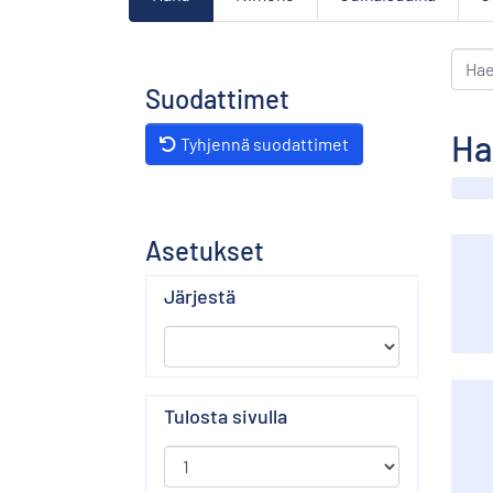
Suodattimet
Ha
Tyhjennä suodattimet
Asetukset
Järjestä
Tulosta sivulla