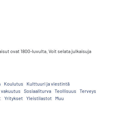
sut ovat 1800-luvulta. Voit selata julkaisuja
a
Koulutus
Kulttuuri ja viestintä
a vakuutus
Sosiaaliturva
Teollisuus
Terveys
t
Yritykset
Yleistilastot
Muu