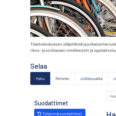
Tilastokeskuksen ylläpitämiä ja julkaisemia luo
rikos- ja siviiliasiain nimikkeistöt ja oppilaitoslu
Selaa
Haku
Nimeke
Julkaisuaika
J
Suodattimet
Ha
Tyhjennä suodattimet