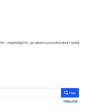
uote-, maankäyttö- ja rakennusluokitukset sekä
Hae
Hakuohje