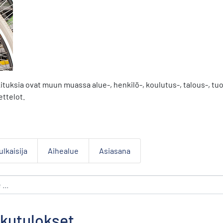
kituksia ovat muun muassa alue-, henkilö-, koulutus-, talous-, t
ettelot.
ulkaisija
Aihealue
Asiasana
kutulokset