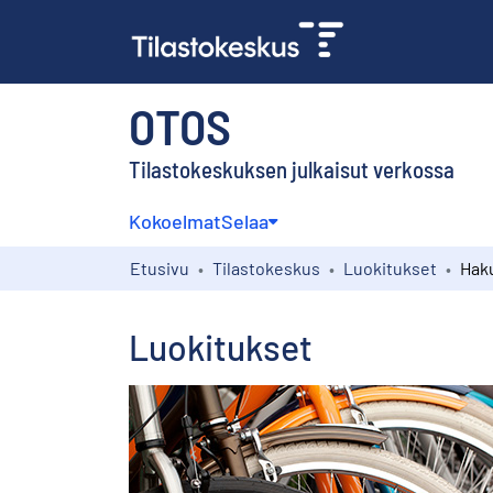
OTOS
Tilastokeskuksen julkaisut verkossa
Kokoelmat
Selaa
Etusivu
Tilastokeskus
Luokitukset
Hak
Luokitukset