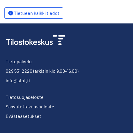
Tietueen kaikki tiedot
Tietopalvelu
029 551 2220
(arkisin klo 9.00-16.00)
info@stat.fi
Tietosuojaseloste
Saavutettavuusseloste
Evästeasetukset