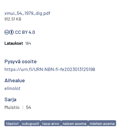
xmui_54_1979_dig.pdf
912.51 KB
CC BY 4.0
Lataukset
164
Pysyvä osoite
https://urn.fi/URN:NBN:fi-fe2023013125198
Aihealue
elinolot
Sarja
Muistio
|
54
Avainsanat
tilastot
sukupuoli
tasa-arvo
naisen asema
miehen asema