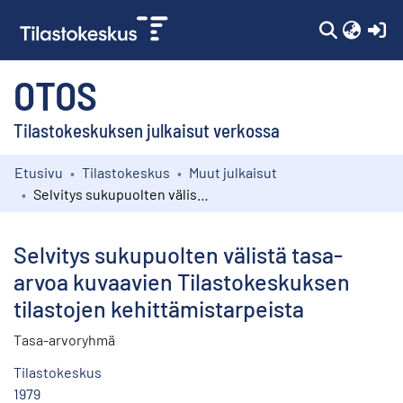
(c
OTOS
Tilastokeskuksen julkaisut verkossa
Etusivu
Tilastokeskus
Muut julkaisut
Kokoelmat
Selvitys sukupuolten välistä tasa-arvoa kuvaavien Tilastokeskuksen tilastojen kehittämistarpeista
Selaa
Selvitys sukupuolten välistä tasa-
arvoa kuvaavien Tilastokeskuksen
tilastojen kehittämistarpeista
Tasa-arvoryhmä
Tilastokeskus
1979