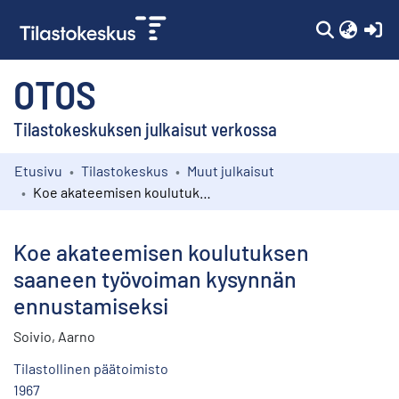
(c
OTOS
Tilastokeskuksen julkaisut verkossa
Etusivu
Tilastokeskus
Muut julkaisut
Kokoelmat
Koe akateemisen koulutuksen saaneen työvoiman kysynnän ennustamiseksi
Selaa
Koe akateemisen koulutuksen
saaneen työvoiman kysynnän
ennustamiseksi
Soivio, Aarno
Tilastollinen päätoimisto
1967