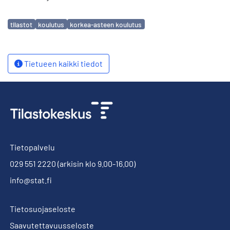
Avainsanat
tilastot
koulutus
korkea-asteen koulutus
Tietueen kaikki tiedot
Tietopalvelu
029 551 2220
(arkisin klo 9.00-16.00)
info@stat.fi
Tietosuojaseloste
Saavutettavuusseloste