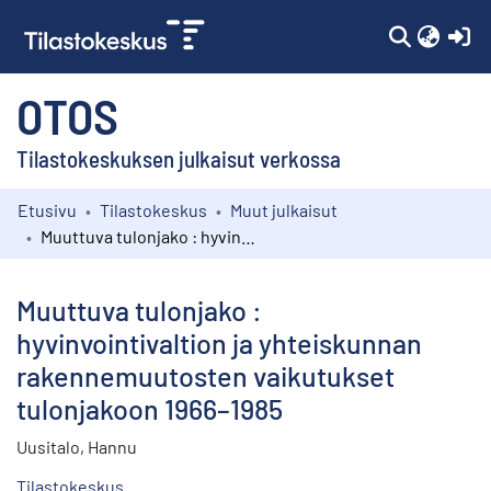
(c
OTOS
Tilastokeskuksen julkaisut verkossa
Etusivu
Tilastokeskus
Muut julkaisut
Kokoelmat
Muuttuva tulonjako : hyvinvointivaltion ja yhteiskunnan rakennemuutosten vaikutukset tulonjakoon 1966–1985
Selaa
Muuttuva tulonjako :
hyvinvointivaltion ja yhteiskunnan
rakennemuutosten vaikutukset
tulonjakoon 1966–1985
Uusitalo, Hannu
Tilastokeskus