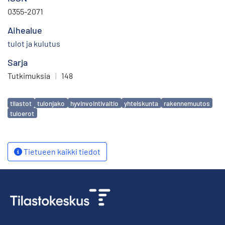
0355-2071
Aihealue
tulot ja kulutus
Sarja
Tutkimuksia
|
148
Avainsanat
tilastot
tulonjako
hyvinvointivaltio
yhteiskunta
rakennemuutos
tuloerot
Tietueen kaikki tiedot