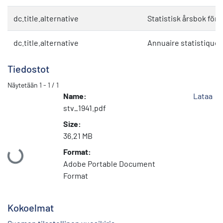
dc.title.alternative
Statistisk årsbok för 
dc.title.alternative
Annuaire statistique 
Tiedostot
Näytetään
1 - 1 / 1
Name:
Lataa
stv_1941.pdf
Size:
36.21 MB
Ladataan...
Format:
Adobe Portable Document
Format
Kokoelmat