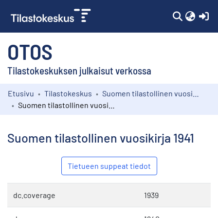
(c
OTOS
Tilastokeskuksen julkaisut verkossa
Etusivu
Tilastokeskus
Suomen tilastollinen vuosikirja
Kokoelmat
Suomen tilastollinen vuosikirja 1941
Selaa
Suomen tilastollinen vuosikirja 1941
Tietueen suppeat tiedot
dc.coverage
1939