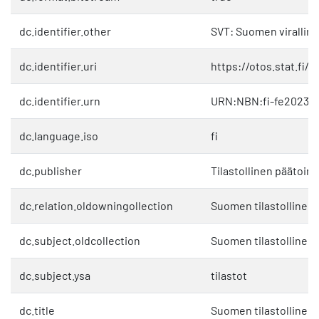
dc.identifier.other
SVT: Suomen viralline
dc.identifier.uri
https://otos.stat.fi/
dc.identifier.urn
URN:NBN:fi-fe20230
dc.language.iso
fi
dc.publisher
Tilastollinen päätoim
dc.relation.oldowningollection
Suomen tilastollinen 
dc.subject.oldcollection
Suomen tilastollinen 
dc.subject.ysa
tilastot
dc.title
Suomen tilastollinen v