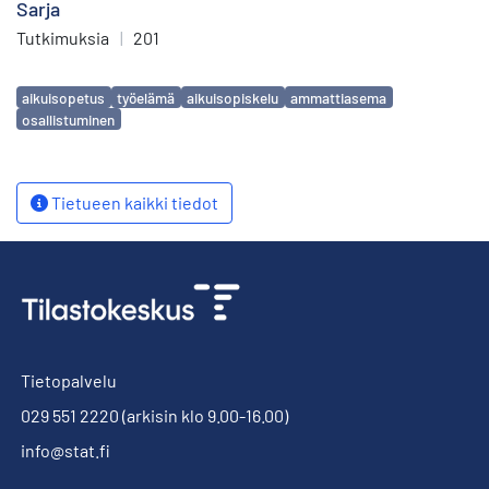
Sarja
Tutkimuksia
|
201
Avainsanat
aikuisopetus
työelämä
aikuisopiskelu
ammattiasema
osallistuminen
Tietueen kaikki tiedot
Tietopalvelu
029 551 2220
(arkisin klo 9.00-16.00)
info@stat.fi