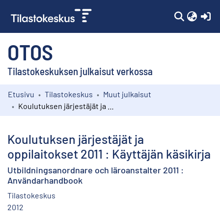
(c
OTOS
Tilastokeskuksen julkaisut verkossa
Etusivu
Tilastokeskus
Muut julkaisut
Kokoelmat
Koulutuksen järjestäjät ja oppilaitokset 2011 : Käyttäjän käsikirja
Selaa
Koulutuksen järjestäjät ja
oppilaitokset 2011 : Käyttäjän käsikirja
Utbildningsanordnare och läroanstalter 2011 :
Användarhandbook
Tilastokeskus
2012