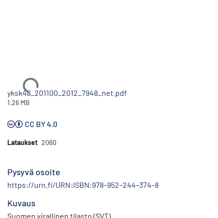
Ladataan...
yksk48_201100_2012_7948_net.pdf
1.26 MB
CC BY 4.0
Lataukset
2060
Pysyvä osoite
https://urn.fi/URN:ISBN:978–952–244–374–8
Kuvaus
Suomen virallinen tilasto (SVT)