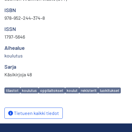
ISBN
978–952–244–374–8
ISSN
1797–5646
Aihealue
koulutus
Sarja
Käsikirjoja 48
Avainsanat
tilastot
koulutus
oppilaitokset
koulut
rekisterit
luokitukset
Tietueen kaikki tiedot