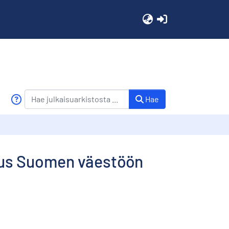
(current)
Hae
utus Suomen väestöön