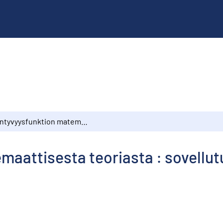
Syntyvyysfunktion matemaattisesta teoriasta : sovellutus Suomen väestöön vuosina 1963–1967
maattisesta teoriasta : sovell