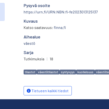
Pysyvä osoite
https://urn.fi/URN:NBN:fi-fe2023013125137
Kuvaus
Katso saatavuus:
finna.fi
Aihealue
väestö
Sarja
Tutkimuksia
|
18
Avainsanat
tilastot
väestötilastot
syntyvyys
kuolleisuus
väestöte
Tietueen kaikki tiedot