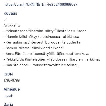
https://urn.fi/URN:NBN:fi-fe2024090669587
Kuvaus
ei
Artikkelit:
- Maksutaseen tilastointi siirtyi Tilastokeskukseen
- Irlannin kriisi näkyy kulutuksessa – ei bkt:ssa
- Kerrankin myönteisesti Euroopan taloudesta
- Samuli Rikama: Miksi vienti ei vedä?
- Anna Pärnänen: Itsensä työllistäjän muuttuva kuva
- Pekka Lith: Kiinteistöjen ylläpidossa miljardien markkinat
- Dan Steinbock: Rousseff tavoittelee toista
presidenttikautta 2015–2018
ISSN
- Antti Kuosmanen: Kurkien tanssi siirtyy Atlantilta
1795-9799
Tyynellemerelle
- Aku Alanen: Julkisen sektorin rooli vaihtelee eri puolilla
Aihealue
Suomea
muut
- Vesa Puoskari: Euroopan teollisuus huolissaan
Sarja
kilpailukyvystään