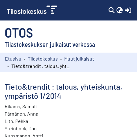
(c
OTOS
Tilastokeskuksen julkaisut verkossa
Etusivu
Tilastokeskus
Muut julkaisut
Kokoelmat
Tieto&trendit : talous, yhteiskunta, ympäristö 1/2014
Selaa
Tieto&trendit : talous, yhteiskunta,
ympäristö 1/2014
Rikama, Samuli
Pärnänen, Anna
Lith, Pekka
Steinbock, Dan
Kuosmanen, Antti