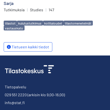
Sarja
Tutkimuksia
|
Studies
|
147
Avainsanat
tilastot
kulutustutkimus
kotitaloudet
tilastomenetelmät
vastauskato
Tietueen kaikki tiedot
Tietopalvelu
029 551 2220
(arkisin klo 9.00-16.00)
info@stat.fi