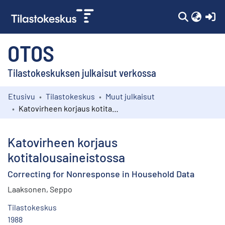
(c
OTOS
Tilastokeskuksen julkaisut verkossa
Etusivu
Tilastokeskus
Muut julkaisut
Kokoelmat
Katovirheen korjaus kotitalousaineistossa
Selaa
Katovirheen korjaus
kotitalousaineistossa
Correcting for Nonresponse in Household Data
Laaksonen, Seppo
Tilastokeskus
1988