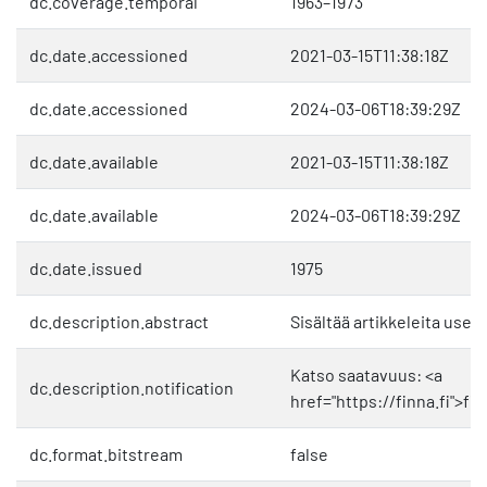
dc.coverage.temporal
1963–1973
dc.date.accessioned
2021-03-15T11:38:18Z
dc.date.accessioned
2024-03-06T18:39:29Z
dc.date.available
2021-03-15T11:38:18Z
dc.date.available
2024-03-06T18:39:29Z
dc.date.issued
1975
dc.description.abstract
Sisältää artikkeleita useilta
Katso saatavuus: <a
dc.description.notification
href="https://finna.fi">fin
dc.format.bitstream
false