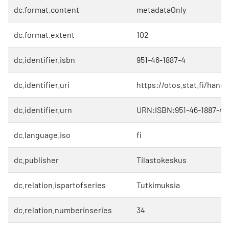
dc.format.content
metadataOnly
dc.format.extent
102
dc.identifier.isbn
951-46-1887-4
dc.identifier.uri
https://otos.stat.fi/hand
dc.identifier.urn
URN:ISBN:951-46-1887-4
dc.language.iso
fi
dc.publisher
Tilastokeskus
dc.relation.ispartofseries
Tutkimuksia
dc.relation.numberinseries
34