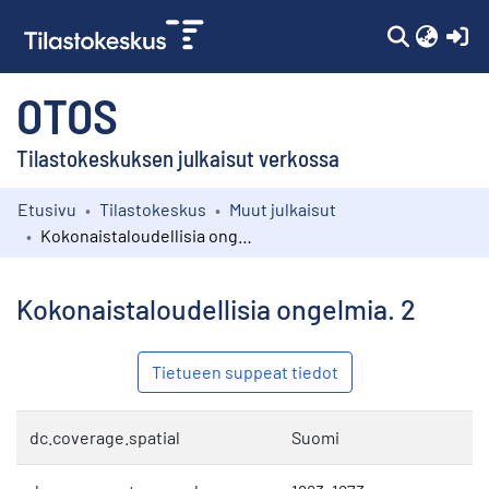
(c
OTOS
Tilastokeskuksen julkaisut verkossa
Etusivu
Tilastokeskus
Muut julkaisut
Kokoelmat
Kokonaistaloudellisia ongelmia. 2
Selaa
Kokonaistaloudellisia ongelmia. 2
Tietueen suppeat tiedot
dc.coverage.spatial
Suomi