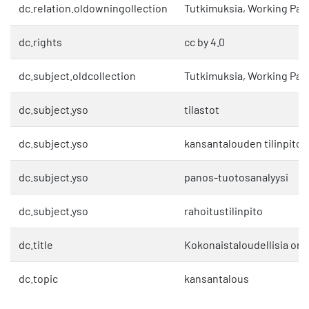
dc.relation.oldowningollection
Tutkimuksia, Working Pap
dc.rights
cc by 4.0
dc.subject.oldcollection
Tutkimuksia, Working Pap
dc.subject.yso
tilastot
dc.subject.yso
kansantalouden tilinpito
dc.subject.yso
panos-tuotosanalyysi
dc.subject.yso
rahoitustilinpito
dc.title
Kokonaistaloudellisia ong
dc.topic
kansantalous