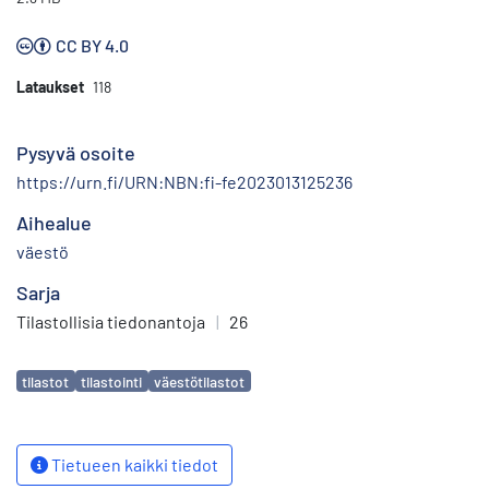
CC BY 4.0
Lataukset
118
Pysyvä osoite
https://urn.fi/URN:NBN:fi-fe2023013125236
Aihealue
väestö
Sarja
Tilastollisia tiedonantoja
|
26
Avainsanat
tilastot
tilastointi
väestötilastot
Tietueen kaikki tiedot