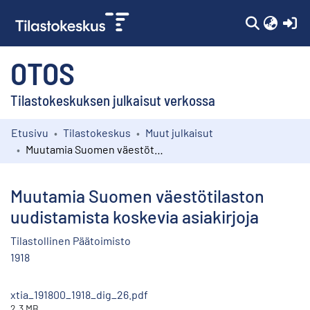
(c
OTOS
Tilastokeskuksen julkaisut verkossa
Etusivu
Tilastokeskus
Muut julkaisut
Kokoelmat
Muutamia Suomen väestötilaston uudistamista koskevia asiakirjoja
Selaa
Muutamia Suomen väestötilaston
uudistamista koskevia asiakirjoja
Tilastollinen Päätoimisto
1918
xtia_191800_1918_dig_26.pdf
2.3 MB