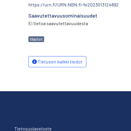
https://urn.fi/URN:NBN:fi-fe2023013124892
Saavutettavuusominaisuudet
Ei tietoa saavutettavuudesta
Avainsanat
tilastot
Tietueen kaikki tiedot
Tietosuojaseloste