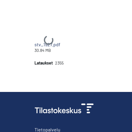
Ladataan...
stv_1927.pdf
30.84 MB
Lataukset
2355
Tietopalvelu