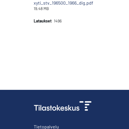
xyti_stv_196500_1966_dig.pdf
19.48 MB
Lataukset
1496
Tietopalvelu