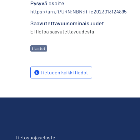
Pysyvä osoite
https://urn.fi/URN:NBN:fi-fe2023013124895
Saavutettavuusominaisuudet
Ei tietoa saavutettavuudesta
Avainsanat
tilastot
Tietueen kaikki tiedot
Tietosuojaseloste