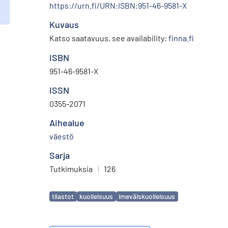
https://urn.fi/URN:ISBN:951-46-9581-X
Kuvaus
Katso saatavuus, see availability:
finna.fi
ISBN
951-46-9581-X
ISSN
0355-2071
Aihealue
väestö
Sarja
Tutkimuksia
|
126
Avainsanat
tilastot
kuolleisuus
imeväiskuolleisuus