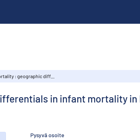
Mortality : geographic differentials in infant mortality in Finland in 1871–1983
fferentials in infant mortality in
Pysyvä osoite