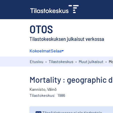
OTOS
Tilastokeskuksen julkaisut verkossa
Kokoelmat
Selaa
Etusivu
Tilastokeskus
Muut julkaisut
Mortality : geographic di
Kannisto, Väinö
Tilastokeskus
1986
Tässä tietueessa ei ole tiedostoja,