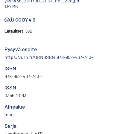
yksk43b_200700_2007_net_2ed.pdf
1.57 MB
CC BY 4.0
Lataukset
692
Pysyvä osoite
https://urn.fi/URN:ISBN:978-952-467-743-1
ISBN
978-952-467-743-1
ISSN
0355-2063
Aihealue
muu
Sarja
Handbooks
|
43B