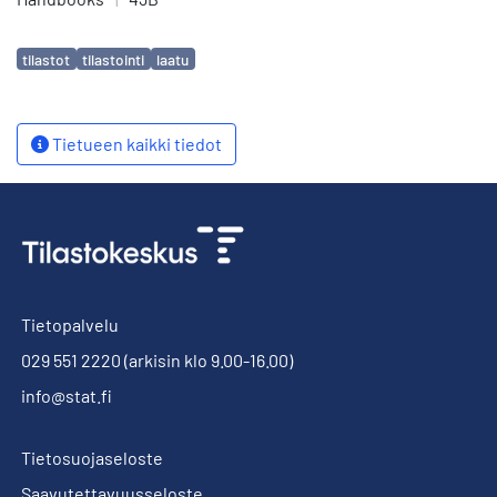
Avainsanat
tilastot
tilastointi
laatu
Tietueen kaikki tiedot
Tietopalvelu
029 551 2220
(arkisin klo 9.00-16.00)
info@stat.fi
Tietosuojaseloste
Saavutettavuusseloste