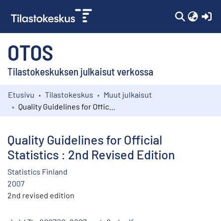
(c
OTOS
Tilastokeskuksen julkaisut verkossa
Etusivu
Tilastokeskus
Muut julkaisut
Kokoelmat
Quality Guidelines for Official Statistics : 2nd Revised Edition
Selaa
Quality Guidelines for Official
Statistics : 2nd Revised Edition
Statistics Finland
2007
2nd revised edition