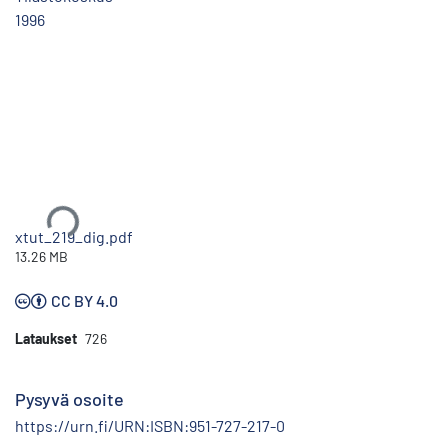
1996
Ladataan...
xtut_219_dig.pdf
13.26 MB
CC BY 4.0
Lataukset
726
Pysyvä osoite
https://urn.fi/URN:ISBN:951-727-217-0