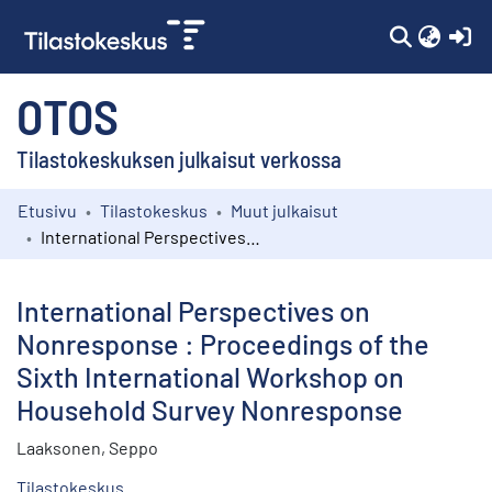
(c
OTOS
Tilastokeskuksen julkaisut verkossa
Etusivu
Tilastokeskus
Muut julkaisut
Kokoelmat
International Perspectives on Nonresponse : Proceedings of the Sixth International Workshop on Household Survey Nonresponse
Selaa
International Perspectives on
Nonresponse : Proceedings of the
Sixth International Workshop on
Household Survey Nonresponse
Laaksonen, Seppo
Tilastokeskus