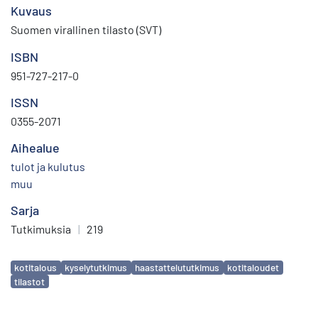
Kuvaus
Suomen virallinen tilasto (SVT)
ISBN
951-727-217-0
ISSN
0355-2071
Aihealue
tulot ja kulutus
muu
Sarja
Tutkimuksia
|
219
Avainsanat
kotitalous
kyselytutkimus
haastattelututkimus
kotitaloudet
tilastot