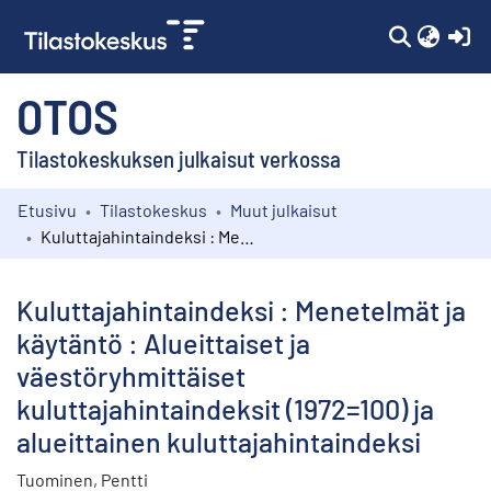
(c
OTOS
Tilastokeskuksen julkaisut verkossa
Etusivu
Tilastokeskus
Muut julkaisut
Kokoelmat
Kuluttajahintaindeksi : Menetelmät ja käytäntö : Alueittaiset ja väestöryhmittäiset kuluttajahintaindeksit (1972=100) ja alueittainen kuluttajahintaindeksi
Selaa
Kuluttajahintaindeksi : Menetelmät ja
käytäntö : Alueittaiset ja
väestöryhmittäiset
kuluttajahintaindeksit (1972=100) ja
alueittainen kuluttajahintaindeksi
Tuominen, Pentti