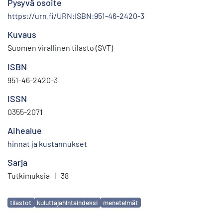
Pysyvä osoite
https://urn.fi/URN:ISBN:951-46-2420-3
Kuvaus
Suomen virallinen tilasto (SVT)
ISBN
951-46-2420-3
ISSN
0355-2071
Aihealue
hinnat ja kustannukset
Sarja
Tutkimuksia
|
38
Avainsanat
tilastot
kuluttajahintaindeksi
menetelmät