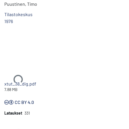
Puustinen, Timo
Tilastokeskus
1976
Ladataan...
xtut_38_dig.pdf
7.88 MB
CC BY 4.0
Lataukset
331