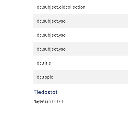
dc.subject.oldcollection
dc.subject.yso
dc.subject.yso
dc.subject.yso
dc.title
dc.topic
Tiedostot
Näytetään
1 - 1 / 1