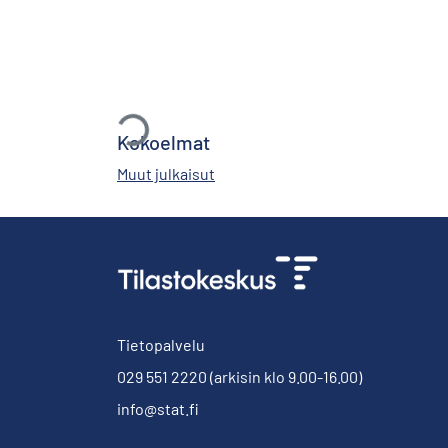
Ladataan...
Kokoelmat
Muut julkaisut
Tietopalvelu
029 551 2220
(arkisin klo 9.00-16.00)
info@stat.fi