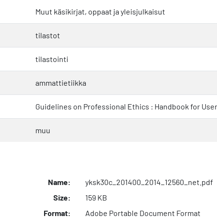
Muut käsikirjat, oppaat ja yleisjulkaisut
tilastot
tilastointi
ammattietiikka
Guidelines on Professional Ethics : Handbook for Use
muu
Name:
yksk30c_201400_2014_12560_net.pdf
Size:
159 KB
Format:
Adobe Portable Document Format