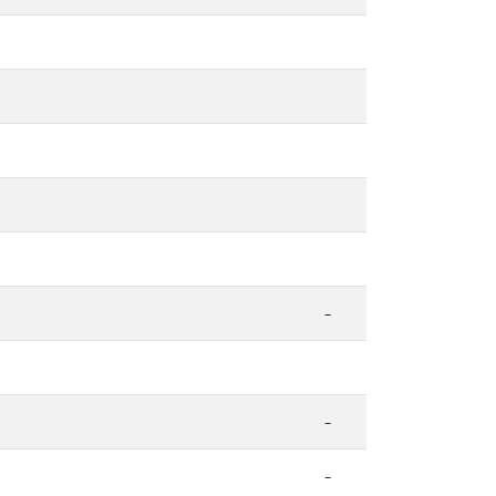
-
-
-