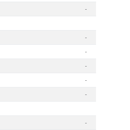
-
-
-
-
-
-
-