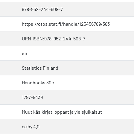
978–952–244–508–7
https://otos.stat.fi/handle/123456789/383
URN:ISBN:978–952–244–508–7
en
Statistics Finland
Handbooks 30c
1797–9439
Muut käsikirjat, oppaat ja yleisjulkaisut
cc by 4.0