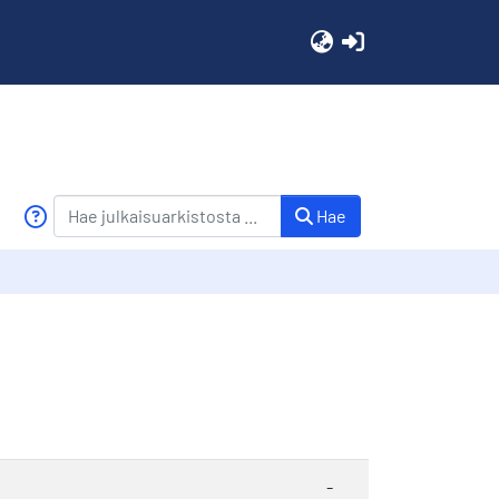
(current)
Hae
-