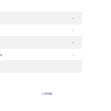
-
-
-
rs
-
Lataa