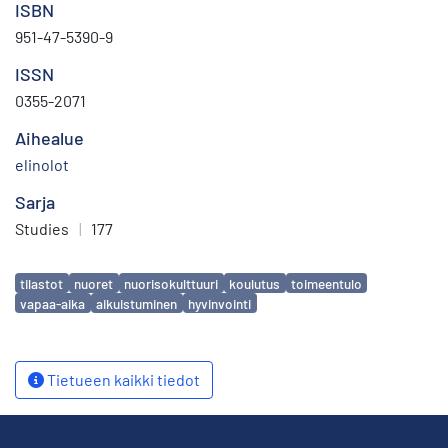
ISBN
951-47-5390-9
ISSN
0355-2071
Aihealue
elinolot
Sarja
Studies
|
177
Avainsanat
tilastot
nuoret
nuorisokulttuuri
koulutus
toimeentulo
vapaa-aika
aikuistuminen
hyvinvointi
Tietueen kaikki tiedot