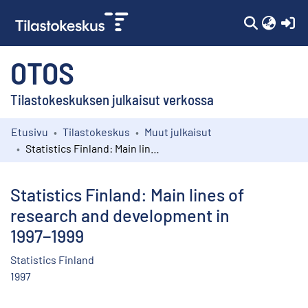
(c
OTOS
Tilastokeskuksen julkaisut verkossa
Etusivu
Tilastokeskus
Muut julkaisut
Kokoelmat
Statistics Finland: Main lines of research and development in 1997−1999
Selaa
Statistics Finland: Main lines of
research and development in
1997−1999
Statistics Finland
1997