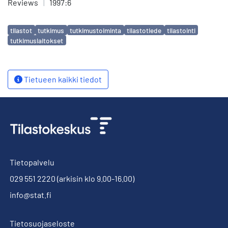
Reviews
|
1997:6
Avainsanat
tilastot
tutkimus
tutkimustoiminta
tilastotiede
tilastointi
tutkimuslaitokset
Tietueen kaikki tiedot
Tietopalvelu
029 551 2220
(arkisin klo 9.00-16.00)
info@stat.fi
Tietosuojaseloste