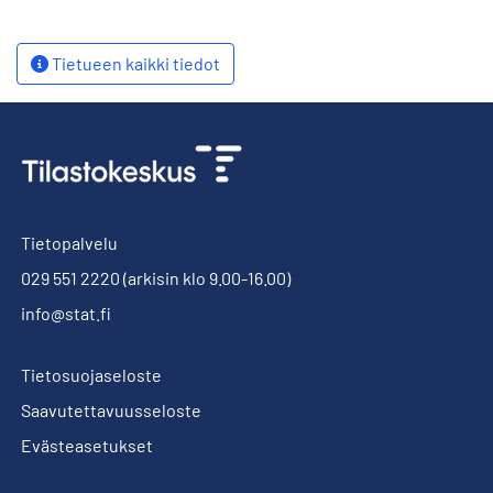
Tietueen kaikki tiedot
Tietopalvelu
029 551 2220
(arkisin klo 9.00-16.00)
info@stat.fi
Tietosuojaseloste
Saavutettavuusseloste
Evästeasetukset