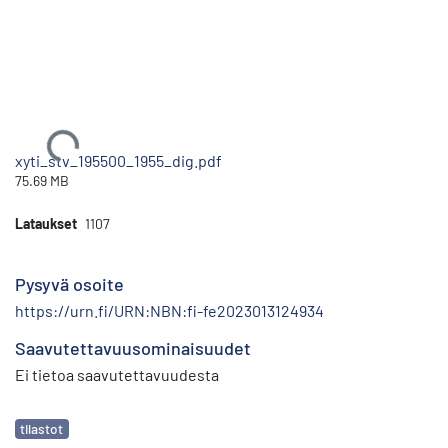
Ladataan...
xyti_stv_195500_1955_dig.pdf
75.69 MB
Lataukset
1107
Pysyvä osoite
https://urn.fi/URN:NBN:fi-fe2023013124934
Saavutettavuusominaisuudet
Ei tietoa saavutettavuudesta
Avainsanat
tilastot