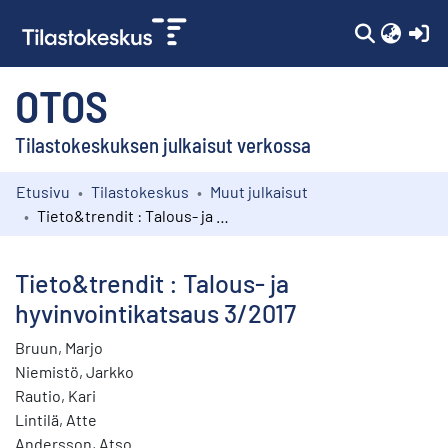
(c
OTOS
Tilastokeskuksen julkaisut verkossa
Etusivu
Tilastokeskus
Muut julkaisut
Kokoelmat
Tieto&trendit : Talous- ja hyvinvointikatsaus 3/2017
Selaa
Tieto&trendit : Talous- ja
hyvinvointikatsaus 3/2017
Bruun, Marjo
Niemistö, Jarkko
Rautio, Kari
Lintilä, Atte
Andersson, Atso