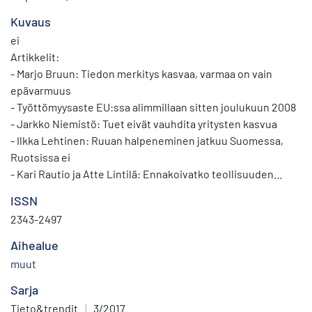
Kuvaus
ei
Artikkelit:
- Marjo Bruun: Tiedon merkitys kasvaa, varmaa on vain
epävarmuus
- Työttömyysaste EU:ssa alimmillaan sitten joulukuun 2008
- Jarkko Niemistö: Tuet eivät vauhdita yritysten kasvua
- Ilkka Lehtinen: Ruuan halpeneminen jatkuu Suomessa,
Ruotsissa ei
- Kari Rautio ja Atte Lintilä: Ennakoivatko teollisuuden
uudet tilaukset tuotantoa ja liikevaihtoa?
ISSN
- Atro Andersson: Pientalorakentamisen lasku taittunut –
2343-2497
omatoimirakentaminen hiipuu
- Jose Lahtinen: Asuinkerrostaloja vauhdilla, muu
Aihealue
talonrakentaminen vaihtelee
muut
- Merja Kiljunen ja Jarkko Niemistö: Kuntosalibisneksessä
Sarja
vain harva yritys on rautaa
- Arno Kotro: Uusi oppilasarviointi jättää hämmennyksen
Tieto&trendit
|
3/2017