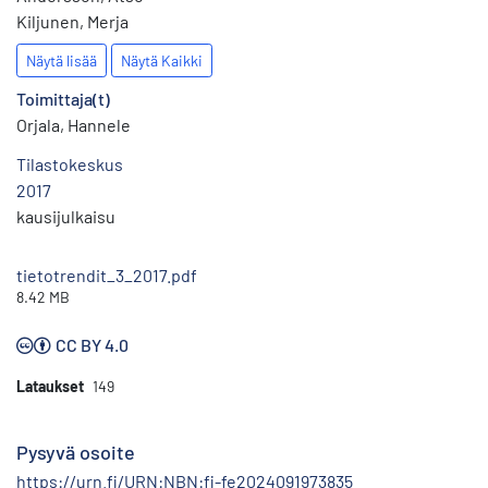
Kiljunen, Merja
Näytä lisää
Näytä Kaikki
Toimittaja(t)
Orjala, Hannele
Tilastokeskus
2017
kausijulkaisu
tietotrendit_3_2017.pdf
8.42 MB
CC BY 4.0
Lataukset
149
Pysyvä osoite
https://urn.fi/URN:NBN:fi-fe2024091973835