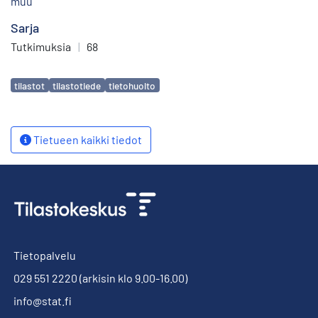
muu
Sarja
Tutkimuksia
|
68
Avainsanat
tilastot
tilastotiede
tietohuolto
Tietueen kaikki tiedot
Tietopalvelu
029 551 2220
(arkisin klo 9.00-16.00)
info@stat.fi