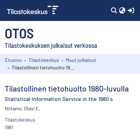
(c
OTOS
Tilastokeskuksen julkaisut verkossa
Etusivu
Tilastokeskus
Muut julkaisut
Kokoelmat
Tilastollinen tietohuolto 1980-luvulla
Selaa
Tilastollinen tietohuolto 1980-luvulla
Statistical Information Service in the 1980´s
Niitamo, Olavi E.
Tilastokeskus
1981