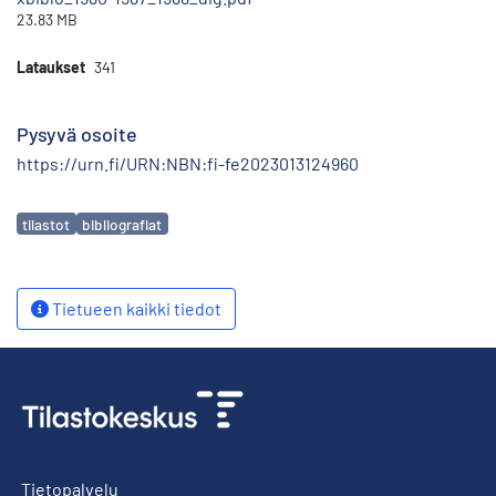
23.83 MB
Lataukset
341
Pysyvä osoite
https://urn.fi/URN:NBN:fi-fe2023013124960
Avainsanat
tilastot
bibliografiat
Tietueen kaikki tiedot
Tietopalvelu