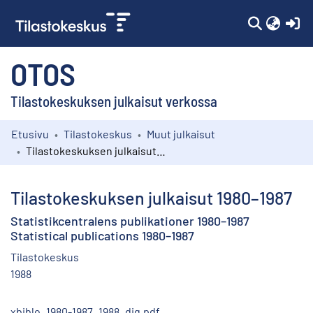
(c
OTOS
Tilastokeskuksen julkaisut verkossa
Etusivu
Tilastokeskus
Muut julkaisut
Kokoelmat
Tilastokeskuksen julkaisut 1980–1987
Selaa
Tilastokeskuksen julkaisut 1980–1987
Statistikcentralens publikationer 1980–1987
Statistical publications 1980–1987
Tilastokeskus
1988
xbiblo_1980-1987_1988_dig.pdf