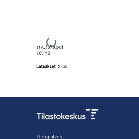
Ladataan...
stv_1879.pdf
1.89 MB
Lataukset
2830
Tietopalvelu