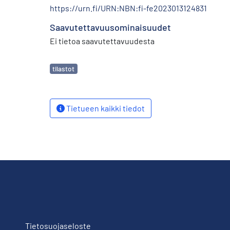
https://urn.fi/URN:NBN:fi-fe2023013124831
Saavutettavuusominaisuudet
Ei tietoa saavutettavuudesta
Avainsanat
tilastot
Tietueen kaikki tiedot
Tietosuojaseloste