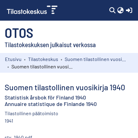
(c
OTOS
Tilastokeskuksen julkaisut verkossa
Etusivu
Tilastokeskus
Suomen tilastollinen vuosikirja
Kokoelmat
Suomen tilastollinen vuosikirja 1940
Selaa
Suomen tilastollinen vuosikirja 1940
Statistisk årsbok för Finland 1940
Annuaire statistique de Finlande 1940
Tilastollinen päätoimisto
1941
stv_1940.pdf