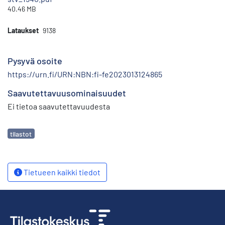
40.46 MB
Lataukset
9138
Pysyvä osoite
https://urn.fi/URN:NBN:fi-fe2023013124865
Saavutettavuusominaisuudet
Ei tietoa saavutettavuudesta
Avainsanat
tilastot
Tietueen kaikki tiedot