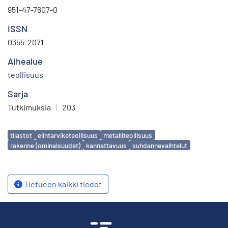
951-47-7607-0
ISSN
0355-2071
Aihealue
teollisuus
Sarja
Tutkimuksia
|
203
Avainsanat
tilastot
elintarviketeollisuus
metalliteollisuus
rakenne (ominaisuudet)
kannattavuus
suhdannevaihtelut
Tietueen kaikki tiedot