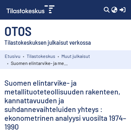
(c
OTOS
Tilastokeskuksen julkaisut verkossa
Etusivu
Tilastokeskus
Muut julkaisut
Kokoelmat
Suomen elintarvike- ja metallituoteteollisuuden rakenteen, kannattavuuden ja suhdannevaihteluiden yhteys : ekonometrinen analyysi vuosilta 1974–1990
Selaa
Suomen elintarvike- ja
metallituoteteollisuuden rakenteen,
kannattavuuden ja
suhdannevaihteluiden yhteys :
ekonometrinen analyysi vuosilta 1974–
1990