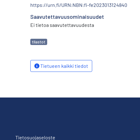
https://urn.fi/URN:NBN:fi-fe2023013124840
Saavutettavuusominaisuudet
Ei tietoa saavutettavuudesta
Avainsanat
tilastot
Tietueen kaikki tiedot
Tietosuojaseloste