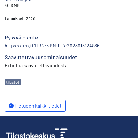
40.6 MB
Lataukset
3920
Pysyvä osoite
https://urn.fi/URN:NBN:fi-fe2023013124866
Saavutettavuusominaisuudet
Ei tietoa saavutettavuudesta
Avainsanat
tilastot
Tietueen kaikki tiedot