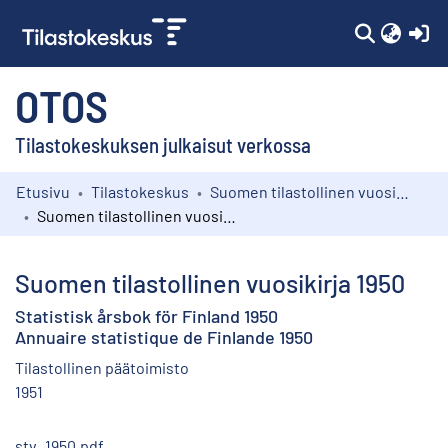
(c
OTOS
Tilastokeskuksen julkaisut verkossa
Etusivu
Tilastokeskus
Suomen tilastollinen vuosikirja
Kokoelmat
Suomen tilastollinen vuosikirja 1950
Selaa
Suomen tilastollinen vuosikirja 1950
Statistisk årsbok för Finland 1950
Annuaire statistique de Finlande 1950
Tilastollinen päätoimisto
1951
stv_1950.pdf