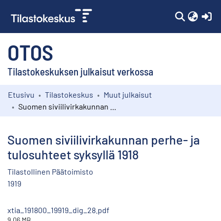
(c
OTOS
Tilastokeskuksen julkaisut verkossa
Etusivu
Tilastokeskus
Muut julkaisut
Kokoelmat
Suomen siviilivirkakunnan perhe- ja tulosuhteet syksyllä 1918
Selaa
Suomen siviilivirkakunnan perhe- ja
tulosuhteet syksyllä 1918
Tilastollinen Päätoimisto
1919
xtia_191800_19919_dig_28.pdf
9.06 MB