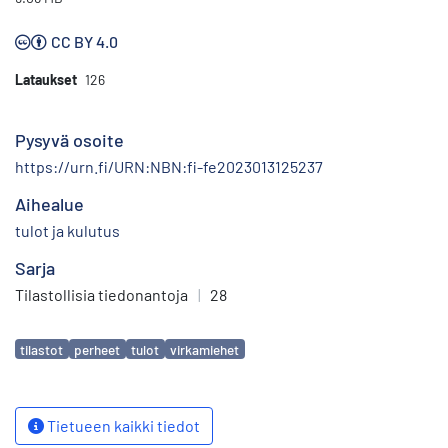
CC BY 4.0
Lataukset
126
Pysyvä osoite
https://urn.fi/URN:NBN:fi-fe2023013125237
Aihealue
tulot ja kulutus
Sarja
Tilastollisia tiedonantoja
|
28
Avainsanat
tilastot
perheet
tulot
virkamiehet
Tietueen kaikki tiedot