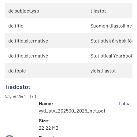
dc.subject.yso
tilastot
dc.title
Suomen tilastollinen 
dc.title.alternative
Statistisk årsbok för 
dc.title.alternative
Statistical Yearbook 
dc.topic
yleistilastot
Tiedostot
Näytetään
1 - 1 / 1
Name:
Lataa
yyti_stv_202500_2025_net.pdf
Size:
Ladataan...
22.22 MB