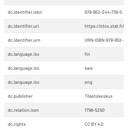
dc.identifier.isbn
978-952-244-739-5
dc.identifier.uri
https://otos.stat.fi/
dc.identifier.urn
URN:ISBN:978-952-24
dc.language.iso
fin
dc.language.iso
swe
dc.language.iso
eng
dc.publisher
Tilastokeskus
dc.relation.issn
1798-5250
dc.rights
CC BY 4.0