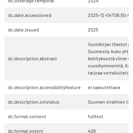
dc.coverage.temporal
2024
dc.date.accessioned
2025-12-04T06:50:49
dc.date.issued
2025
Vuosikirjan tilastot p
Suomesta, koko yhte
dc.description.abstract
kehityksestä viime vu
vuosikymmeninä. Kan
tarjoaa vertailutietoj
dc.description.accessibilityfeature
ei saavutettava
dc.description.svtstatus
Suomen virallinen til
dc.format.content
fulltext
dc.format.extent
428