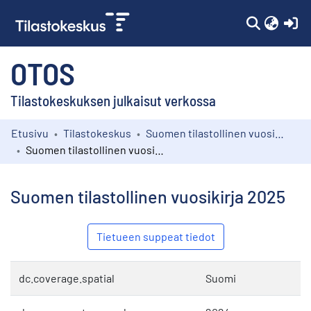
(c
OTOS
Tilastokeskuksen julkaisut verkossa
Etusivu
Tilastokeskus
Suomen tilastollinen vuosikirja
Kokoelmat
Suomen tilastollinen vuosikirja 2025
Selaa
Suomen tilastollinen vuosikirja 2025
Tietueen suppeat tiedot
dc.coverage.spatial
Suomi