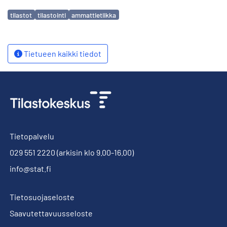
Avainsanat
tilastot
tilastointi
ammattietiikka
Tietueen kaikki tiedot
Tietopalvelu
029 551 2220
(arkisin klo 9.00-16.00)
info@stat.fi
Tietosuojaseloste
Saavutettavuusseloste