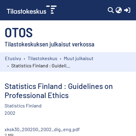
(c
OTOS
Tilastokeskuksen julkaisut verkossa
Etusivu
Tilastokeskus
Muut julkaisut
Kokoelmat
Statistics Finland : Guidelines on Professional Ethics
Selaa
Statistics Finland : Guidelines on
Professional Ethics
Statistics Finland
2002
xksk30_200200_2002_dig_eng.pdf
2 MB