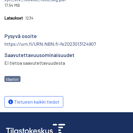
17.54 MB
Lataukset
1234
Pysyvä osoite
https://urn.fi/URN:NBN:fi-fe2023013124907
Saavutettavuusominaisuudet
Ei tietoa saavutettavuudesta
Avainsanat
tilastot
Tietueen kaikki tiedot