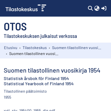
(c
OTOS
Tilastokeskuksen julkaisut verkossa
Etusivu
Tilastokeskus
Suomen tilastollinen vuosikirja
Kokoelmat
Suomen tilastollinen vuosikirja 1954
Selaa
Suomen tilastollinen vuosikirja 1954
Statistisk årsbok för Finland 1954
Statistical Yearbook of Finland 1954
Tilastollinen päätoimisto
1955
xyti_stv_195400_1955_dig.pdf