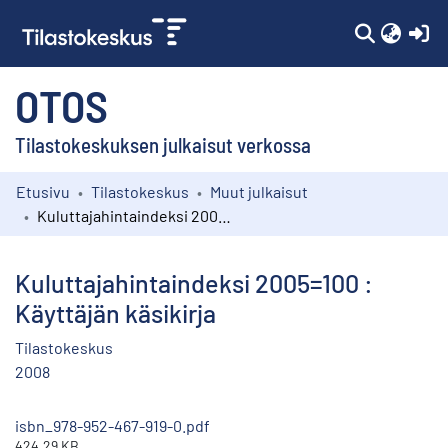
(c
OTOS
Tilastokeskuksen julkaisut verkossa
Etusivu
Tilastokeskus
Muut julkaisut
Kokoelmat
Kuluttajahintaindeksi 2005=100 : Käyttäjän käsikirja
Selaa
Kuluttajahintaindeksi 2005=100 :
Käyttäjän käsikirja
Tilastokeskus
2008
isbn_978-952-467-919-0.pdf
424.29 KB