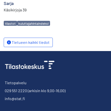
Sarja
Käsikirjoja 39
Avainsanat
tilastot
kuluttajahintaindeksi
Tietueen kaikki tiedot
Tietopalvelu
029 551 2220
(arkisin klo 9.00-16.00)
info@stat.fi