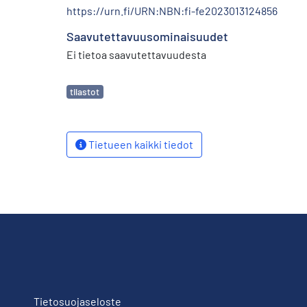
https://urn.fi/URN:NBN:fi-fe2023013124856
Saavutettavuusominaisuudet
Ei tietoa saavutettavuudesta
Avainsanat
tilastot
Tietueen kaikki tiedot
Tietosuojaseloste