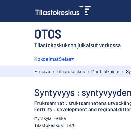
OTOS
Tilastokeskuksen julkaisut verkossa
Kokoelmat
Selaa
Etusivu
Tilastokeskus
Muut julkaisut
Syntyvyys : syntyvyyden
Fruktsamhet : sruktsamhetens utveckling 
Fertility : sevelopment and regional differ
Myrskylä, Pekka
Tilastokeskus
1976