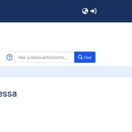
(current)
Hae
messa