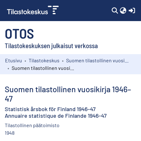
(c
OTOS
Tilastokeskuksen julkaisut verkossa
Etusivu
Tilastokeskus
Suomen tilastollinen vuosikirja
Kokoelmat
Suomen tilastollinen vuosikirja 1946–47
Selaa
Suomen tilastollinen vuosikirja 1946–
47
Statistisk årsbok för Finland 1946–47
Annuaire statistique de Finlande 1946–47
Tilastollinen päätoimisto
1948