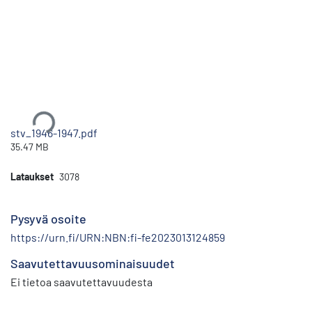
Ladataan...
stv_1946-1947.pdf
35.47 MB
Lataukset
3078
Pysyvä osoite
https://urn.fi/URN:NBN:fi-fe2023013124859
Saavutettavuusominaisuudet
Ei tietoa saavutettavuudesta