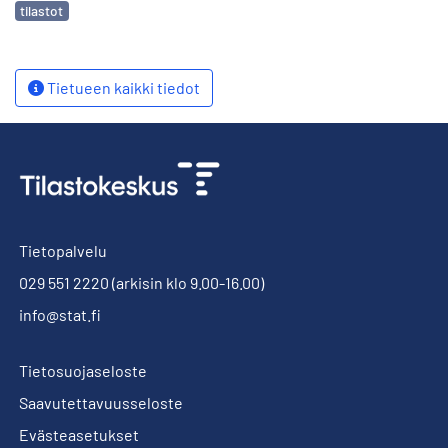
Avainsanat
tilastot
Tietueen kaikki tiedot
Tietopalvelu
029 551 2220
(arkisin klo 9.00-16.00)
info@stat.fi
Tietosuojaseloste
Saavutettavuusseloste
Evästeasetukset