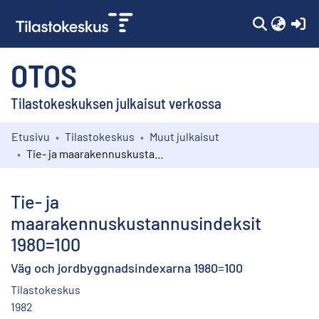
(c
OTOS
Tilastokeskuksen julkaisut verkossa
Etusivu
Tilastokeskus
Muut julkaisut
Kokoelmat
Tie- ja maarakennuskustannusindeksit 1980=100
Selaa
Tie- ja
maarakennuskustannusindeksit
1980=100
Väg och jordbyggnadsindexarna 1980=100
Tilastokeskus
1982