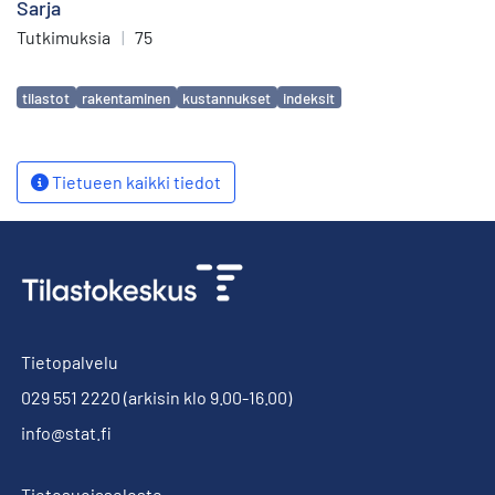
Sarja
Tutkimuksia
|
75
Avainsanat
tilastot
rakentaminen
kustannukset
indeksit
Tietueen kaikki tiedot
Tietopalvelu
029 551 2220
(arkisin klo 9.00-16.00)
info@stat.fi
Tietosuojaseloste