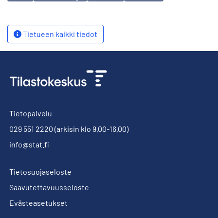
Tietueen kaikki tiedot
Tietopalvelu
029 551 2220
(arkisin klo 9.00-16.00)
info@stat.fi
Tietosuojaseloste
Saavutettavuusseloste
Evästeasetukset