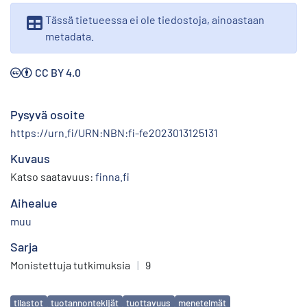
Tässä tietueessa ei ole tiedostoja, ainoastaan
metadata.
CC BY 4.0
Pysyvä osoite
https://urn.fi/URN:NBN:fi-fe2023013125131
Kuvaus
Katso saatavuus:
finna.fi
Aihealue
muu
Sarja
Monistettuja tutkimuksia
|
9
Avainsanat
tilastot
tuotannontekijät
tuottavuus
menetelmät