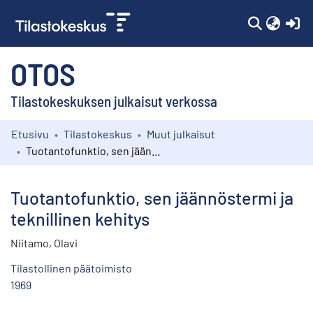
(c
OTOS
Tilastokeskuksen julkaisut verkossa
Etusivu
Tilastokeskus
Muut julkaisut
Kokoelmat
Tuotantofunktio, sen jäännöstermi ja teknillinen kehitys
Selaa
Tuotantofunktio, sen jäännöstermi ja
teknillinen kehitys
Niitamo, Olavi
Tilastollinen päätoimisto
1969