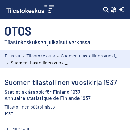
(c
OTOS
Tilastokeskuksen julkaisut verkossa
Etusivu
Tilastokeskus
Suomen tilastollinen vuosikirja
Kokoelmat
Suomen tilastollinen vuosikirja 1937
Selaa
Suomen tilastollinen vuosikirja 1937
Statistisk årsbok för Finland 1937
Annuaire statistique de Finlande 1937
Tilastollinen päätoimisto
1937
stv_1937.pdf