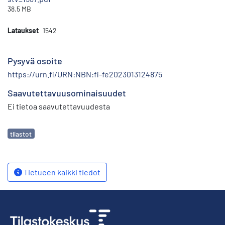
38.5 MB
Lataukset
1542
Pysyvä osoite
https://urn.fi/URN:NBN:fi-fe2023013124875
Saavutettavuusominaisuudet
Ei tietoa saavutettavuudesta
Avainsanat
tilastot
Tietueen kaikki tiedot