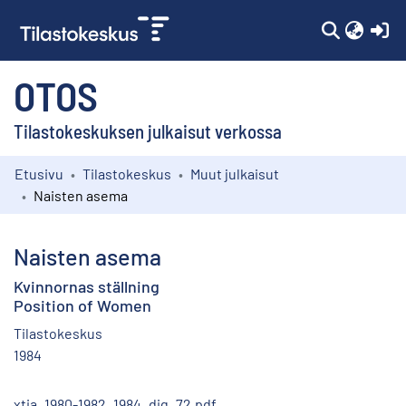
(c
OTOS
Tilastokeskuksen julkaisut verkossa
Etusivu
Tilastokeskus
Muut julkaisut
Kokoelmat
Naisten asema
Selaa
Naisten asema
Kvinnornas ställning
Position of Women
Tilastokeskus
1984
xtia_1980-1982_1984_dig_72.pdf