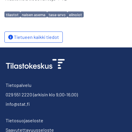
Avainsanat
tilastot
naisen asema
tasa-arvo
elinolot
Tietueen kaikki tiedot
Tietopalvelu
029 551 2220
(arkisin klo 9.00-16.00)
info@stat.fi
Tietosuojaseloste
Saavutettavuusseloste