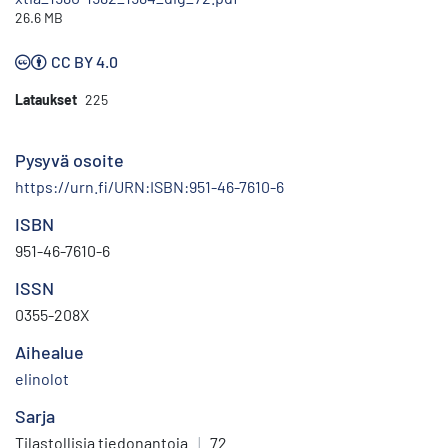
26.6 MB
CC BY 4.0
Lataukset
225
Pysyvä osoite
https://urn.fi/URN:ISBN:951-46-7610-6
ISBN
951-46-7610-6
ISSN
0355-208X
Aihealue
elinolot
Sarja
Tilastollisia tiedonantoja
|
72