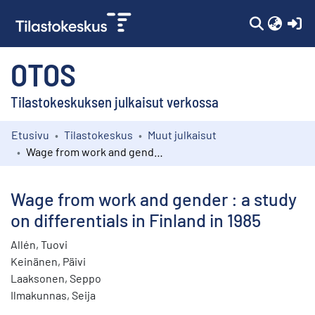
(c
OTOS
Tilastokeskuksen julkaisut verkossa
Etusivu
Tilastokeskus
Muut julkaisut
Kokoelmat
Wage from work and gender : a study on differentials in Finland in 1985
Selaa
Wage from work and gender : a study
on differentials in Finland in 1985
Allén, Tuovi
Keinänen, Päivi
Laaksonen, Seppo
Ilmakunnas, Seija