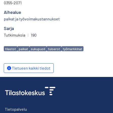
0355-2071
Aihealue
palkat ja työvoimakustannukset
Sarja
Tutkimuksia
|
190
Avainsanat
tilastot
palkat
sukupuoli
tuloerot
työmarkkinat
Tietueen kaikki tiedot
Tietopalvelu