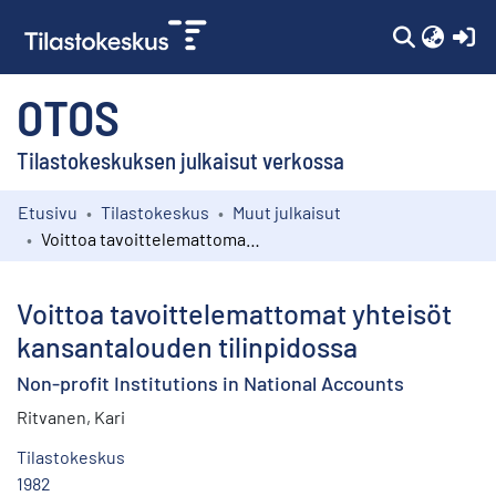
(c
OTOS
Tilastokeskuksen julkaisut verkossa
Etusivu
Tilastokeskus
Muut julkaisut
Kokoelmat
Voittoa tavoittelemattomat yhteisöt kansantalouden tilinpidossa
Selaa
Voittoa tavoittelemattomat yhteisöt
kansantalouden tilinpidossa
Non-profit Institutions in National Accounts
Ritvanen, Kari
Tilastokeskus
1982