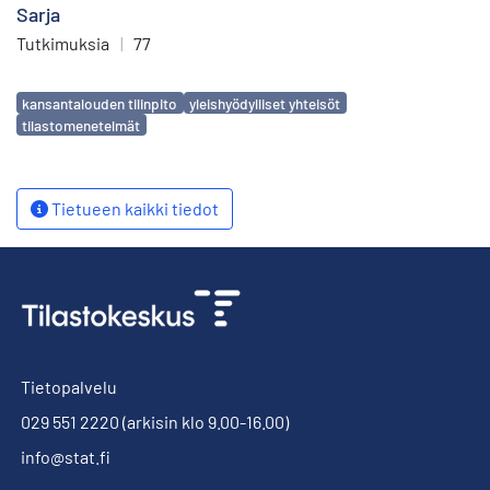
Sarja
Tutkimuksia
|
77
Avainsanat
kansantalouden tilinpito
yleishyödylliset yhteisöt
tilastomenetelmät
Tietueen kaikki tiedot
Tietopalvelu
029 551 2220
(arkisin klo 9.00-16.00)
info@stat.fi