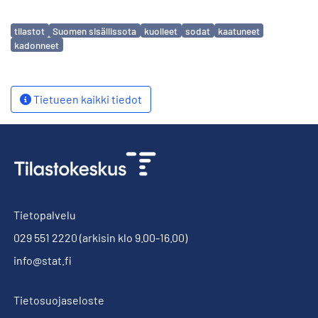
Avainsanat
tilastot
Suomen sisällissota
kuolleet
sodat
kaatuneet
kadonneet
Tietueen kaikki tiedot
Tietopalvelu
029 551 2220
(arkisin klo 9.00-16.00)
info@stat.fi
Tietosuojaseloste