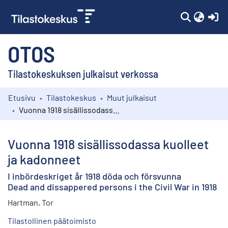
(c
OTOS
Tilastokeskuksen julkaisut verkossa
Etusivu
Tilastokeskus
Muut julkaisut
Kokoelmat
Vuonna 1918 sisällissodassa kuolleet ja kadonneet
Selaa
Vuonna 1918 sisällissodassa kuolleet
ja kadonneet
I inbördeskriget år 1918 döda och försvunna
Dead and dissappered persons i the Civil War in 1918
Hartman, Tor
Tilastollinen päätoimisto