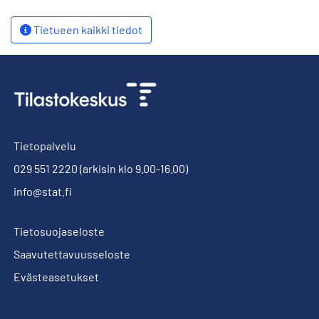
Tietueen kaikki tiedot
Tietopalvelu
029 551 2220
(arkisin klo 9.00-16.00)
info@stat.fi
Tietosuojaseloste
Saavutettavuusseloste
Evästeasetukset