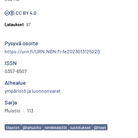
CC BY 4.0
Lataukset
97
Pysyvä osoite
https://urn.fi/URN:NBN:fi-fe2023013125220
ISSN
0357-6507
Aihealue
ympäristö ja luonnonvarat
Sarja
Muistio
|
113
Avainsanat
tilastot
jätehuolto
nimikkeistöt
luokitukset
jätteet