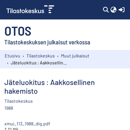
(c
OTOS
Tilastokeskuksen julkaisut verkossa
Etusivu
Tilastokeskus
Muut julkaisut
Kokoelmat
Jäteluokitus : Aakkosellinen hakemisto
Selaa
Jäteluokitus : Aakkosellinen
hakemisto
Tilastokeskus
1988
xmui_113_1988_dig.pdf
3.32 MB