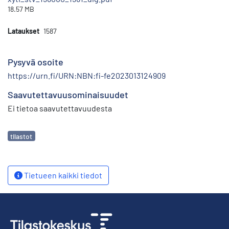
18.57 MB
Lataukset
1587
Pysyvä osoite
https://urn.fi/URN:NBN:fi-fe2023013124909
Saavutettavuusominaisuudet
Ei tietoa saavutettavuudesta
Avainsanat
tilastot
Tietueen kaikki tiedot