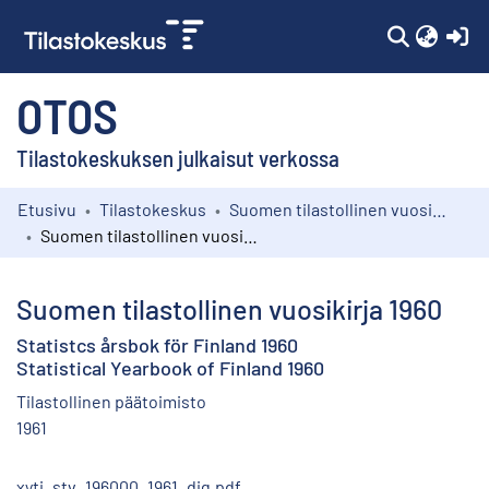
(c
OTOS
Tilastokeskuksen julkaisut verkossa
Etusivu
Tilastokeskus
Suomen tilastollinen vuosikirja
Kokoelmat
Suomen tilastollinen vuosikirja 1960
Selaa
Suomen tilastollinen vuosikirja 1960
Statistcs årsbok för Finland 1960
Statistical Yearbook of Finland 1960
Tilastollinen päätoimisto
1961
xyti_stv_196000_1961_dig.pdf